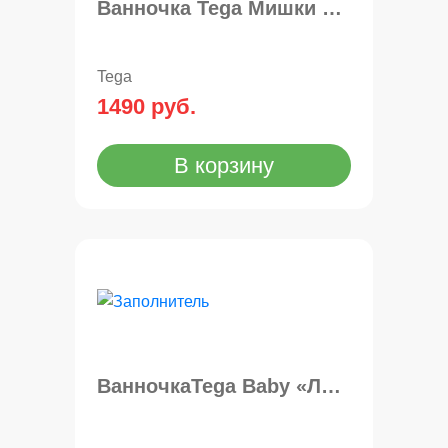
Ванночка Tega Мишки 86см
Tega
1490 руб.
В корзину
ВанночкаTega Baby «Лесная сказка» 102 см