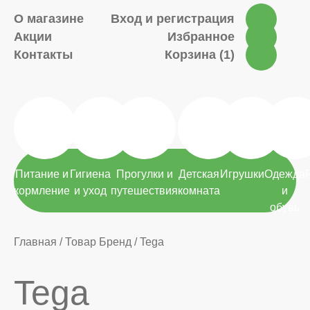
О магазине
Вход и регистрация
Акции
Избранное
Контакты
Корзина (1)
Питание и
Гигиена
Прогулки и
Детская
Игрушки
Одежда
кормление
и уход
путешествия
комната
и
обувь
Главная
/
Товар Бренд
/
Tega
Tega