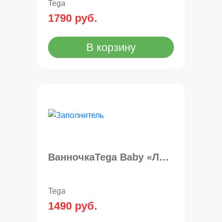
Tega
1790 руб.
В корзину
ВанночкаTega Baby «Лесная сказка» 86 см
Tega
1490 руб.