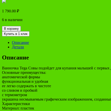
1 790.00
₽
6 в наличии
В корзину
Купить в 1 клик
Описание
Детали
Описание
Ванночка Tega Совы подойдет для купания малышей с первых 
Основные преимущества:
анатомической формы
функциональная и удобная
ее легко содержать в чистоте
со сливом и пробкой
с термометром
украшена несмываемым графическим изображением, созданны
Характеристики
Материал: пластик