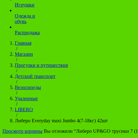
Игрушки
Одежда и
обувь
Распродажа
Главная
/
Магазин
/
Прогулки и путешествия
/
Детский транспорт
/
Велосипеды
/
Удаленные
/
LIBERO
/
Либеро Everyday maxi Jumbo 4(7-18кг) 42шт
Просмотр корзины
Вы отложили “Либеро UP&GO трусики 7 (16-