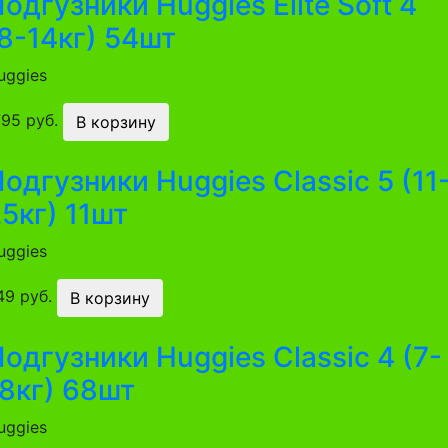
одгузники Huggies Elite Soft 4
8-14кг) 54шт
uggies
795 руб.
В корзину
одгузники Huggies Classic 5 (11
5кг) 11шт
uggies
49 руб.
В корзину
одгузники Huggies Classic 4 (7-
8кг) 68шт
uggies