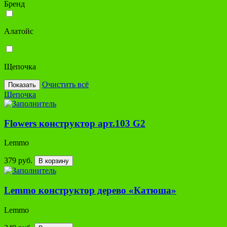
Бренд
Алатойс
Щепочка
Очистить всё
Показать
Щепочка
Flowers конструктор арт.103 G2
Lemmo
379 руб.
В корзину
Lemmo конструктор дерево «Катюша»
Lemmo