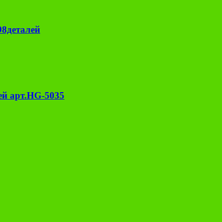
98деталей
й арт.HG-5035