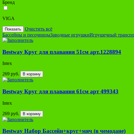
Бренд
VIGA
Очистить всё
Показать
Бассейны и песочницы
Заводные игрушки
Игрушечный транспо
Bestway Круг для плавания 51см арт.1228894
Intex
269 руб.
В корзину
Bestway Круг для плавания 61см арт 499343
Intex
269 руб.
В корзину
Bestway Набор Бассейн+круг+мяч (в чемодане)