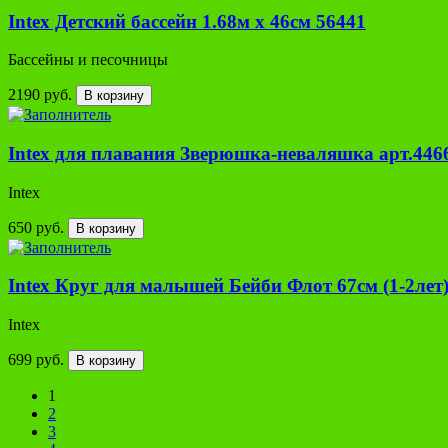
Intex Детский бассейн 1.68м х 46см 56441
Бассейны и песочницы
2190 руб.
В корзину
Intex для плавания Зверюшка-неваляшка арт.44
Intex
650 руб.
В корзину
Intex Круг для малышей Бейби Флот 67см (1-2лет
Intex
699 руб.
В корзину
1
2
3