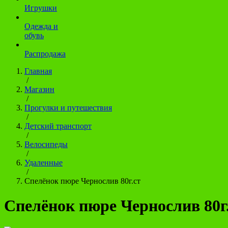
Игрушки
Одежда и
обувь
Распродажа
Главная
/
Магазин
/
Прогулки и путешествия
/
Детский транспорт
/
Велосипеды
/
Удаленные
/
Спелёнок пюре Чернослив 80г.ст
Спелёнок пюре Чернослив 80г