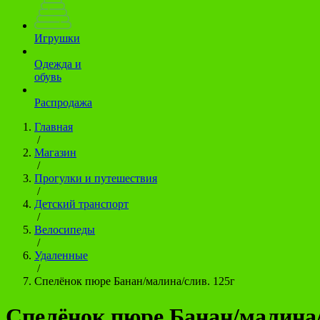
Игрушки
Одежда и
обувь
Распродажа
Главная
/
Магазин
/
Прогулки и путешествия
/
Детский транспорт
/
Велосипеды
/
Удаленные
/
Спелёнок пюре Банан/малина/слив. 125г
Спелёнок пюре Банан/малина/