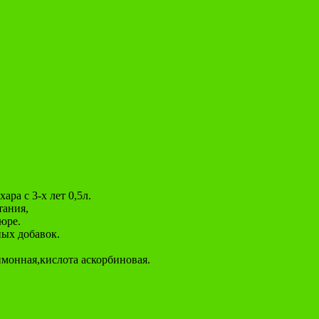
ра с 3-х лет 0,5л.
тания,
юре.
ных добавок.
имонная,кислота аскорбиновая.