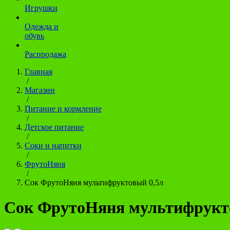
Игрушки
Одежда и
обувь
Распродажа
Главная
/
Магазин
/
Питание и кормление
/
Детское питание
/
Соки и напитки
/
ФрутоНяня
/
Сок ФрутоНяня мультифруктовый 0,5л
Сок ФрутоНяня мультифрукт