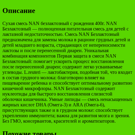
Описание
Сухая смесь NAN безлактозный с рождения 400г. NAN
Безлактозный — полноценная питательная смесь для детей с
лактазной недостаточностью. Смесь NAN Безлактозный
предназначена для замены молока в рационе грудных детей и
детей младшего возраста, страдающих от непереносимости
лактозы и после перенесенной диареи. Уникальная
комбинация компонентов Первая защита в смеси NAN
Безлактозный: помогает ускорить процесс восстановления
после перенесенной диареи; содержит легко усваиваемые
углеводы. L.reuteri — лактобактерия, подобная той, что входит
в состав грудного молока: благотворно влияет на
пищеварение ребенка и способствует оптимальному развитию
кишечной микрофлоры. NAN Безлактозный содержит
нуклеотиды для быстрого восстановления слизистой
оболочки кишечника. Умные липиды — смесь ненасыщенных
жирных кислот DHA (Омега-3) и ARA (Омега-6),
присутствующих также и в грудном молоке: способствует
укреплению иммунитета; важна для развития мозга и зрения.
Без ГМО, консервантов, красителей и ароматизаторов.
Похожие товары