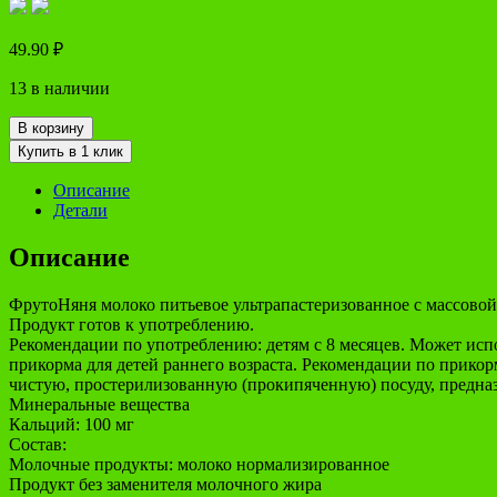
49.90
₽
13 в наличии
В корзину
Купить в 1 клик
Описание
Детали
Описание
ФрутоНяня молоко питьевое ультрапастеризованное с массовой 
Продукт готов к употреблению.
Рекомендации по употреблению: детям с 8 месяцев. Может испо
прикорма для детей раннего возраста. Рекомендации по прикор
чистую, простерилизованную (прокипяченную) посуду, предназ
Минеральные вещества
Кальций: 100 мг
Состав:
Молочные продукты: молоко нормализированное
Продукт без заменителя молочного жира