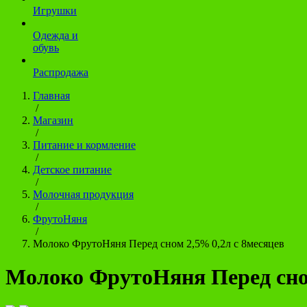
Игрушки
Одежда и
обувь
Распродажа
Главная
/
Магазин
/
Питание и кормление
/
Детское питание
/
Молочная продукция
/
ФрутоНяня
/
Молоко ФрутоНяня Перед сном 2,5% 0,2л с 8месяцев
Молоко ФрутоНяня Перед сном