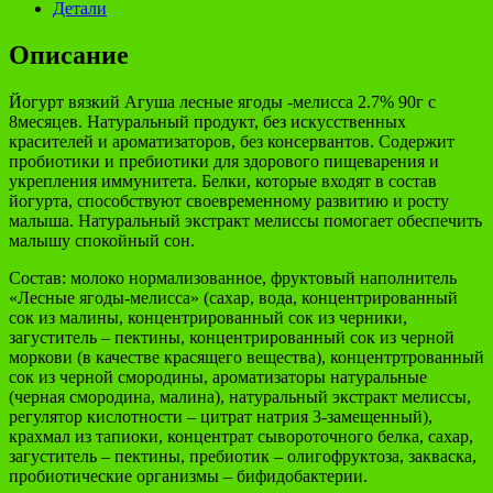
Детали
Описание
Йогурт вязкий Агуша лесные ягоды -мелисса 2.7% 90г с
8месяцев. Натуральный продукт, без искусственных
красителей и ароматизаторов, без консервантов. Содержит
пробиотики и пребиотики для здорового пищеварения и
укрепления иммунитета. Белки, которые входят в состав
йогурта, способствуют своевременному развитию и росту
малыша. Натуральный экстракт мелиссы помогает обеспечить
малышу спокойный сон.
Состав: молоко нормализованное, фруктовый наполнитель
«Лесные ягоды-мелисса» (сахар, вода, концентрированный
сок из малины, концентрированный сок из черники,
загуститель – пектины, концентрированный сок из черной
моркови (в качестве красящего вещества), концентртрованный
сок из черной смородины, ароматизаторы натуральные
(черная смородина, малина), натуральный экстракт мелиссы,
регулятор кислотности – цитрат натрия 3-замещенный),
крахмал из тапиоки, концентрат сывороточного белка, сахар,
загуститель – пектины, пребиотик – олигофруктоза, закваска,
пробиотические организмы – бифидобактерии.