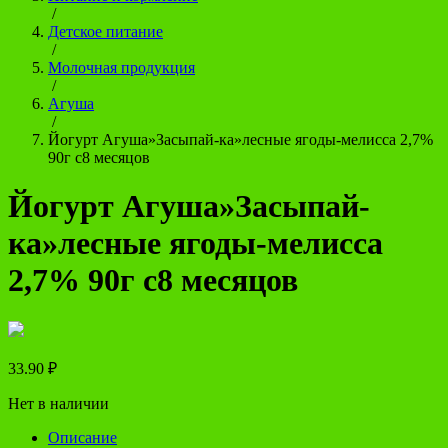
/
Детское питание
/
Молочная продукция
/
Агуша
/
Йогурт Агуша»Засыпай-ка»лесные ягоды-мелисса 2,7%
90г с8 месяцов
Йогурт Агуша»Засыпай-
ка»лесные ягоды-мелисса
2,7% 90г с8 месяцов
33.90
₽
Нет в наличии
Описание