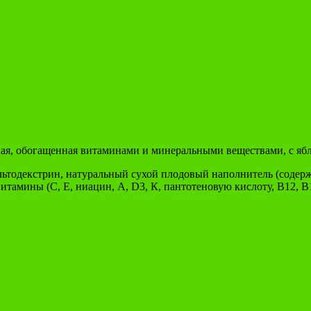
, обогащенная витаминами и минеральными веществами, с яблок
льтодекстрин, натуральный сухой плодовый наполнитель (содер
итамины (С, Е, ниацин, А, D3, К, пантотеновую кислоту, В12, В1