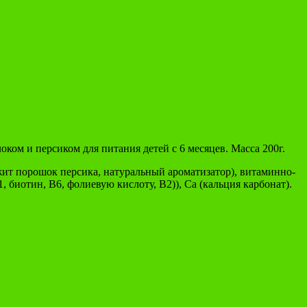
ом и персиком для питания детей с 6 месяцев. Масса 200г.
жит порошок персика, натуральный ароматизатор), витаминно-
, биотин, В6, фолиевую кислоту, В2)), Ca (кальция карбонат).