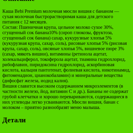
Каша Bebi Premium молочная мюсли вишня с бананом —
сухая молочная быстрорастворимая каша для детского
питания с 12 месяцев.
Состав: Пшеничная крупа, цельное молоко сухое 30%,
сгущенный сок банана10% (сироп глюкозы, фруктоза,
сгущенный сок банана) сахар, кукурузные хлопья 5%
(кукурузная крупа, сахар, соль), рисовые хлопья 5% (рисовая
крупа, сахар, соль), овсяные хлопья 5%, вишневое пюре 3%
(сахар, мякоть вишни), витамины (ретинола ацетат,
холекальциферол, токоферола ацетат, тиамина гидрохлорид,
рибофлавин, пиридоксина гидрохлорид, аскорбиновая
кислота, кальция пантотенат, фолиевая кислота, никотинамид,
фитоменадион, цианокобаламин) и минеральные вещества
(дифосфат железа, иодид калия).
Вишня славится высоким содержанием микроэлементов (в
частности железо, йод, витамин С и др.). Бананы не содержат
грубой клетчатки и хорошо перевариваются, содержащиеся в
них углеводы легко усваиваются. Мюсли вишня, банан с
молоком – приятно разнообразят меню малыша.
Детали