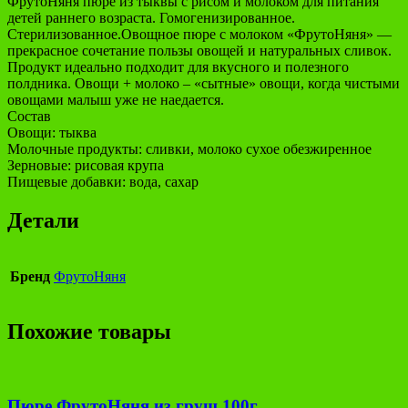
ФрутоНяня пюре из тыквы с рисом и молоком для питания
детей раннего возраста. Гомогенизированное.
Стерилизованное.Овощное пюре с молоком «ФрутоНяня» —
прекрасное сочетание пользы овощей и натуральных сливок.
Продукт идеально подходит для вкусного и полезного
полдника. Овощи + молоко – «сытные» овощи, когда чистыми
овощами малыш уже не наедается.
Состав
Овощи: тыква
Молочные продукты: сливки, молоко сухое обезжиренное
Зерновые: рисовая крупа
Пищевые добавки: вода, сахар
Детали
Бренд
ФрутоНяня
Похожие товары
Пюре ФрутоНяня из груш 100г