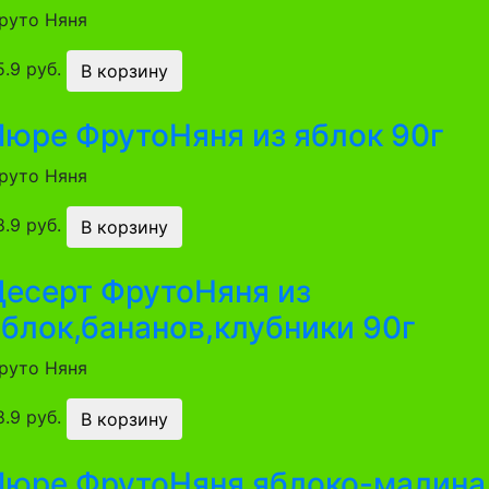
руто Няня
5.9 руб.
В корзину
Пюре ФрутоНяня из яблок 90г
руто Няня
8.9 руб.
В корзину
Десерт ФрутоНяня из
яблок,бананов,клубники 90г
руто Няня
8.9 руб.
В корзину
Пюре ФрутоНяня яблоко-малина