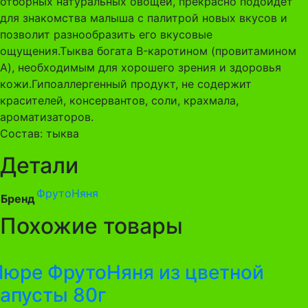
отборных натуральных овощей, прекрасно подойдет
для знакомства малыша с палитрой новых вкусов и
позволит разнообразить его вкусовые
ощущения.Тыква богата B-каротином (провитамином
A), необходимым для хорошего зрения и здоровья
кожи.Гипоаллергенный продукт, не содержит
красителей, консервантов, соли, крахмала,
ароматизаторов.
Состав: тыква
Детали
ФрутоНяня
Бренд
Похожие товары
Пюре ФрутоНяня из цветной
капусты 80г