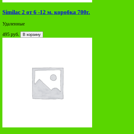
Similac 2 от 6 -12 м. коробка 700г.
Удаленные
495 руб.
В корзину