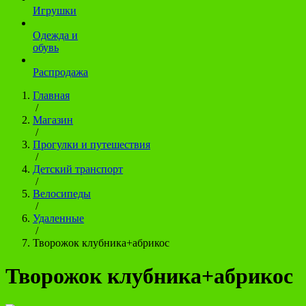
Игрушки
Одежда и
обувь
Распродажа
Главная
/
Магазин
/
Прогулки и путешествия
/
Детский транспорт
/
Велосипеды
/
Удаленные
/
Творожок клубника+абрикос
Творожок клубника+абрикос