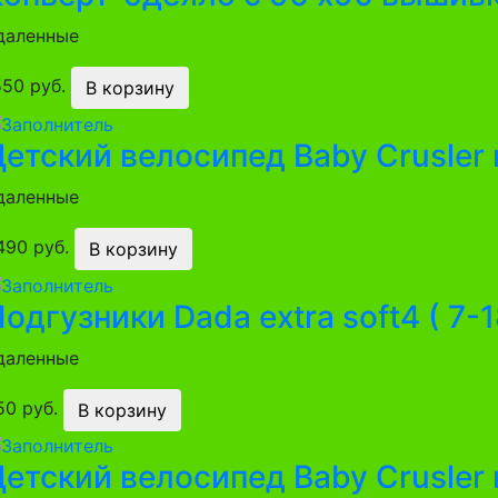
даленные
550 руб.
В корзину
Детский велосипед Baby Crusler
даленные
490 руб.
В корзину
одгузники Dada extra soft4 ( 7-
даленные
50 руб.
В корзину
етский велосипед Baby Crusler