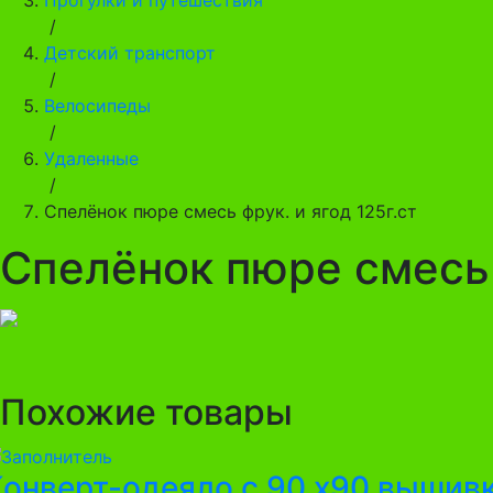
/
Детский транспорт
/
Велосипеды
/
Удаленные
/
Спелёнок пюре смесь фрук. и ягод 125г.ст
Спелёнок пюре смесь ф
Похожие товары
Конверт-одеяло с 90 х90 вышив