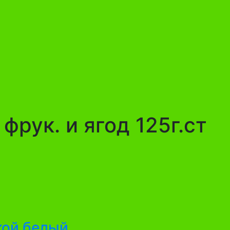
рук. и ягод 125г.ст
кой белый