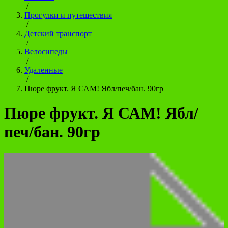
/
Прогулки и путешествия
/
Детский транспорт
/
Велосипеды
/
Удаленные
/
Пюре фрукт. Я САМ! Ябл/печ/бан. 90гр
Пюре фрукт. Я САМ! Ябл/
печ/бан. 90гр