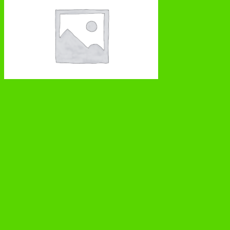
Игрушка Сачок для ловли бабочек U036850Y
Удаленные
120 руб.
В корзину