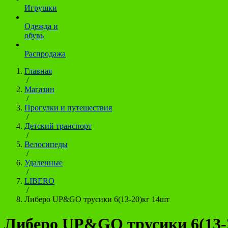
Игрушки
Одежда и
обувь
Распродажа
Главная
/
Магазин
/
Прогулки и путешествия
/
Детский транспорт
/
Велосипеды
/
Удаленные
/
LIBERO
/
Либеро UP&GO трусики 6(13-20)кг 14шт
Либеро UP&GO трусики 6(13-