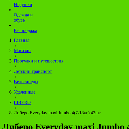
Игрушки
Одежда и
обувь
Распродажа
Главная
/
Магазин
/
Прогулки и путешествия
/
Детский транспорт
/
Велосипеды
/
Удаленные
/
LIBERO
/
Либеро Everyday maxi Jumbo 4(7-18кг) 42шт
Либеро Everyday maxi Jumbo 