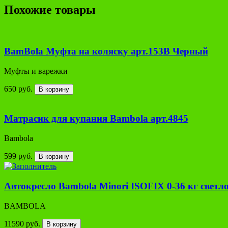
Похожие товары
BamBola Муфта на коляску арт.153В Черный
Муфты и варежки
650 руб.
В корзину
Матрасик для купания Bambola арт.4845
Bambola
599 руб.
В корзину
Автокресло Bambola Minori ISOFIX 0-36 кг свет
BAMBOLA
11590 руб.
В корзину