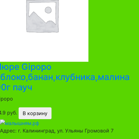
Пюре Gipopo
яблоко,банан,клубника,малина
0г пауч
ipopo
4.9 руб.
В корзину
Адрес: г. Калининград, ул. Ульяны Громовой 7