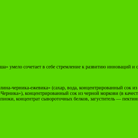
гуша» умело сочетает в себе стремление к развитию инноваций 
ина-черника-ежевика» (сахар, вода, концентрированный сок из
Черника»), концентрированный сок из черной моркови (в качес
апиоки, концентрат сывороточных белков, загуститель — пектин