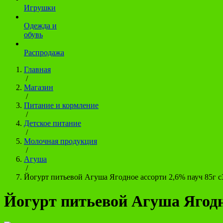
Игрушки
Одежда и
обувь
Распродажа
Главная
/
Магазин
/
Питание и кормление
/
Детское питание
/
Молочная продукция
/
Агуша
/
Йогурт питьевой Агуша Ягодное ассорти 2,6% пауч 85г с
Йогурт питьевой Агуша Ягодно