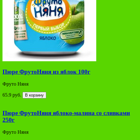
Пюре ФрутоНяня из яблок 100г
Фруто Няня
65.9 руб.
В корзину
Пюре ФрутоНяня яблоко-малина со сливками
250г
Фруто Няня