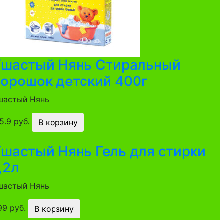
Ушастый Нянь Стиральный
порошок детский 400г
шастый Нянь
5.9 руб.
В корзину
Ушастый Нянь Гель для стирки
,2л
шастый Нянь
99 руб.
В корзину