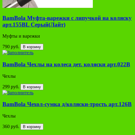
BamBola Муфта-варежки с липучкой на коляску
арт.155BL Серый(Лайт)
Муфты и варежки
790 руб.
В корзину
BamBola Чехлы на колеса дет. коляски арт.022В
Чехлы
299 руб.
В корзину
BamBola Чехол-сумка д/коляски-трость арт.126В
Чехлы
360 руб.
В корзину