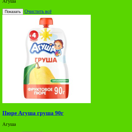
Агуша
Очистить всё
Показать
Пюре Агуша груша 90г
Агуша